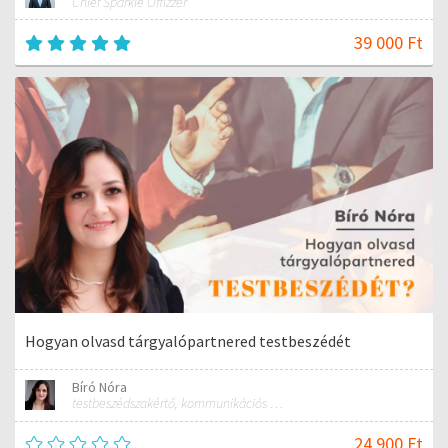
Chief Sparkle Offizzer
39 000 Ft
Hogyan olvasd tárgyalópartnered testbeszédét
Bíró Nóra
testbeszédszakértő, kommunikációs szakember
24 900 Ft