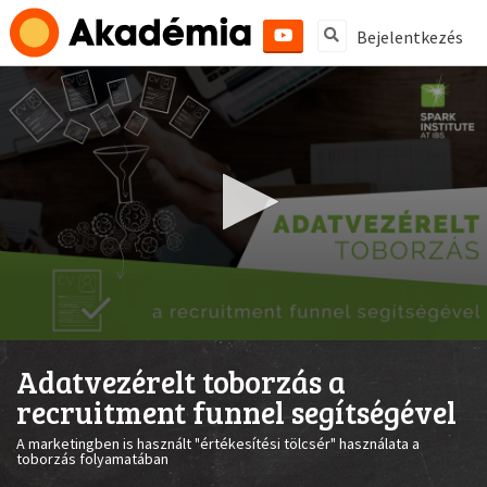
Bejelentkezés
0
seconds
Adatvezérelt toborzás a
of
1
recruitment funnel segítségével
minute,
49
A marketingben is használt "értékesítési tölcsér" használata a
seconds
toborzás folyamatában