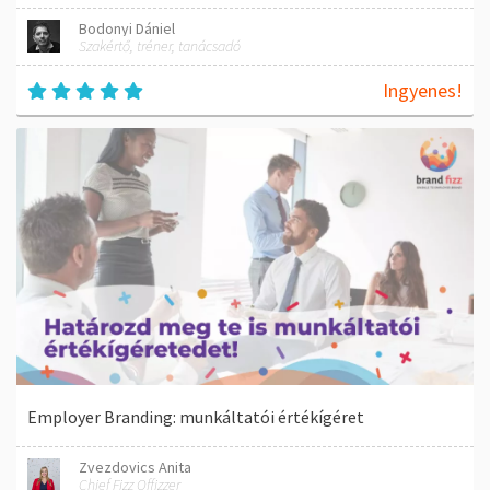
Bodonyi Dániel
Szakértő, tréner, tanácsadó
Ingyenes!
Employer Branding: munkáltatói értékígéret
Zvezdovics Anita
Chief Fizz Offizzer