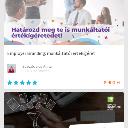
Employer Branding: munkáltatói értékígéret
Zvezdovics Anita
Chief Fizz Offizzer
8 900 Ft