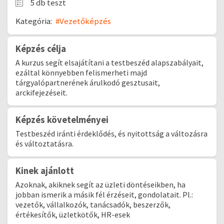
5 db teszt
Kategória:
#Vezetőképzés
Képzés célja
A kurzus segít elsajátítani a testbeszéd alapszabályait,
ezáltal könnyebben felismerheti majd
tárgyalópartnerének árulkodó gesztusait,
arckifejezéseit.
Képzés követelményei
Testbeszéd iránti érdeklődés, és nyitottság a változásra
és változtatásra.
Kinek ajánlott
Azoknak, akiknek segít az üzleti döntéseikben, ha
jobban ismerik a másik fél érzéseit, gondolatait. Pl.:
vezetők, vállalkozók, tanácsadók, beszerzők,
értékesítők, üzletkötők, HR-esek