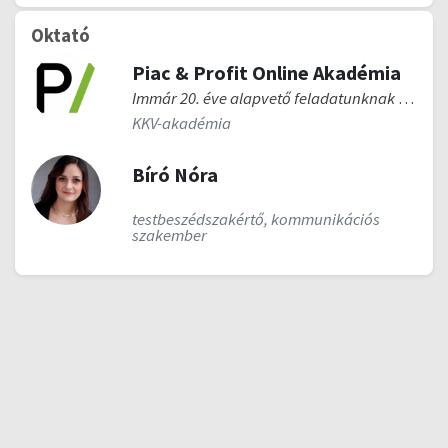
Oktató
Piac & Profit Online Akadémia
Immár 20. éve alapvető feladatunknak tekintjük, hogy a saját eszközeinkkel elősegítsük a hazai gazdaság szereplői, főként a kis- és középvállalkozások versenyképességét és piaci alkalmazkodását, a felelős gazdasági viszonyok kialakulását. A Piac és Profit Kiadó Kft. 1998-ben indította el első, elsősorban üzleti döntéshozóknak szóló online újságját www.piacesprofit.hu címen, mely kezdetben a nyomtatott magazin tartalmából építkezve, majd később saját, egyre bővülő szerkesztőségi tartalommal vált a KKV-k, a gazdasági élet vezetőinek egyik meghatározó információforrásává. Idén, 2018-tól pedig elindítottuk online képzéseinket is, hogy haladva a korral, a legmodernebb formában tudjuk a tudást biztosítani olvasóink, követőink számára.
KKV-akadémia
Bíró Nóra
testbeszédszakértő, kommunikációs
szakember