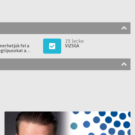
19. lecke
erhetjük fel a
VIZSGA
égtípusokat a
ük által?