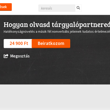
ések
Hogyan olvasd tárgyalópartnered
Hatékonyságnövelés a másik fél nonverbális jeleinek tudatos értelmez
24 900 Ft
Beiratkozom
Megosztás