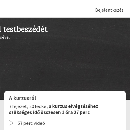
Bejelentkezés
 testbeszédét
ésével
A kurzusról
7 fejezet, 20 lecke,
a kurzus elvégzéséhez
szükséges idő összesen 1 óra 27 perc
57 perc videó