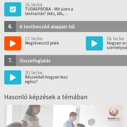
16. lecke
TUDÁSPRÓBA - Mit üzen a
testtartás? (kéz, láb,
testtartás)
6.
A testbeszéd alapjain túl
17. lecke
18. lecke
Megtévesztő jelek
Hogyan ism
személyis
testbeszéd
7.
Összefoglalás
20. lecke
Részekből hogyan lesz
egész?
Hasonló képzések a témában